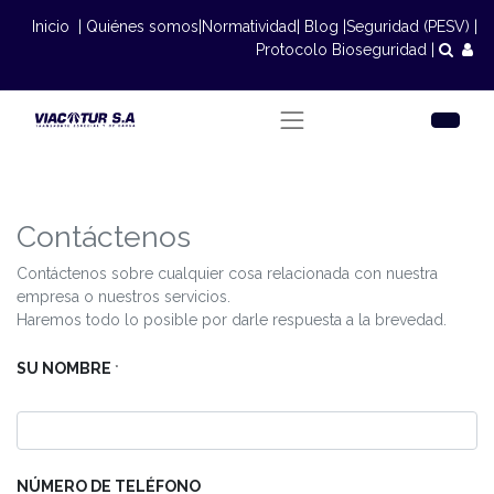
Inicio
|
Quiénes somos
|
Normatividad
|
Blog
|
Seguridad (PESV)
|
Protocolo Bioseguridad
|
Contáctenos
Contáctenos sobre cualquier cosa relacionada con nuestra
empresa o nuestros servicios.
Haremos todo lo posible por darle respuesta a la brevedad.
SU NOMBRE
*
NÚMERO DE TELÉFONO